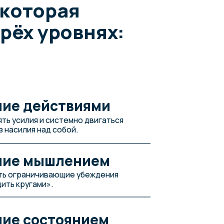
истемно двигаться
 собой.
шлением
ающие убеждения
тоянием
м и выгоранием,
.