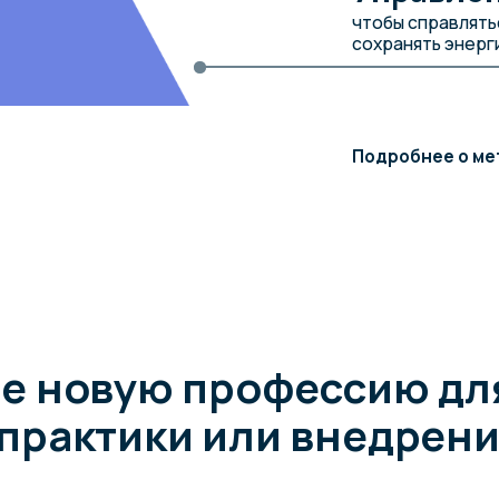
новую профессию для вед
актики или внедрения в б
После обучения вы получите м
сертификат Neurointegration Ins
International Coaching Federatio