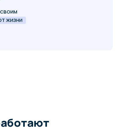
ают
рая
ровнях:
ствиями