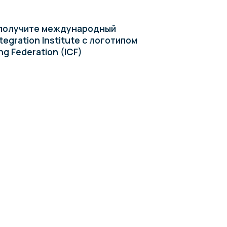
ководителей и HR-
листов,
ринимателей
оить инструменты метода
оту с командой, снизить риск
сотрудников и увеличить
ивность.