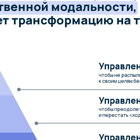
чтобы не распылять усилия и с
к своим целям без насилия над
Управление мы
чтобы преодолеть ограничив
и перестать «ходить кругами».
Управление сос
чтобы справляться со стрессо
сохранять энергию и оптимизм
Подробнее о методе