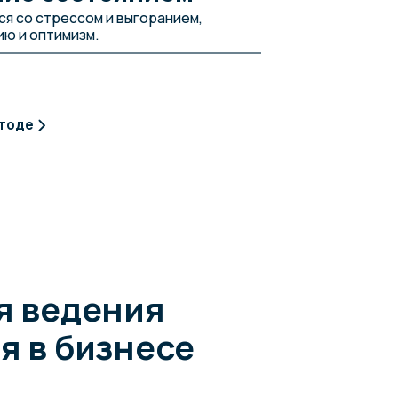
ения
изнесе
еждународный
titute c логотипом
n (ICF)