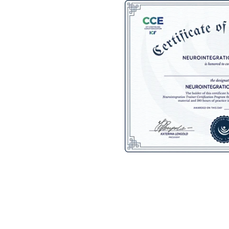
пол
Для тех, кто хочет
освоить профессию с нуля
чтобы помогать другим делать свою жизнь
лучше с помощью знаний о мозге
и зарабатывать на этом.