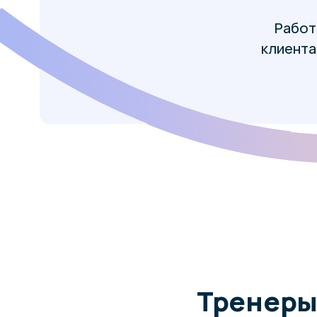
Тренеры п
в единств
обеспечивает 