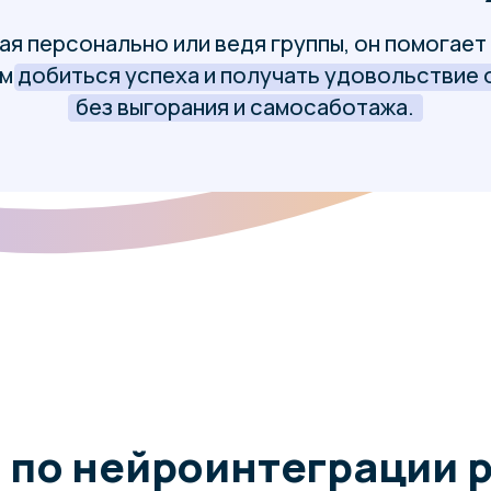
о нейроинтеграции работ
енной модальности, кото
трансформацию на трёх у
Управление дей