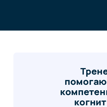
Тренер 
помогающи
компетенции
когнитивн
Работая пе
клиентам доб