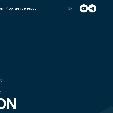
неров
EN