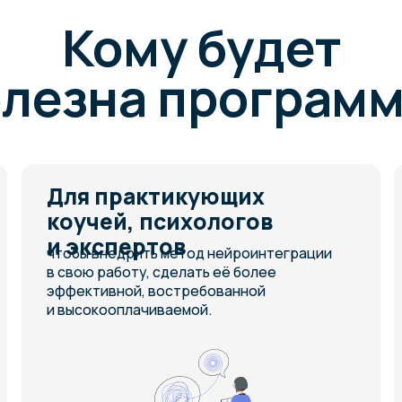
я прохождения обучения профильное
разование в области психологии или к
 требуется.
даём все необходимые знания и навыки, чтобы начать частную
ктику сразу после окончания программы.