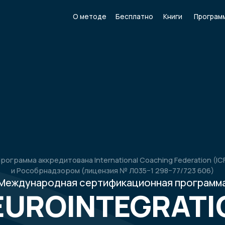
О методе
Бесплатно
Книги
Программы
Портал тре
а аккредитована International Coaching Federation (ICF)
собрнадзором (лицензия № Л035−1 298−77/723 606)
народная сертификационная программа
ROINTEGRATION
TRAINER