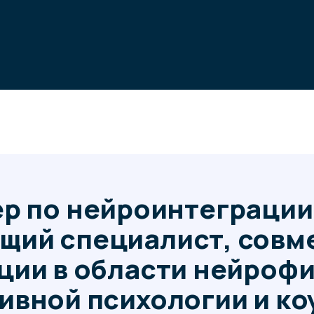
по нейроинтеграции — эт
й специалист, совмещаю
 в области нейрофизиол
ой психологии и коучинг
рсонально или ведя группы, он помогает своим
иться успеха и получать удовольствие от жизни
без выгорания и самосаботажа.