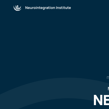
Программ
и Ро
Между
NEU