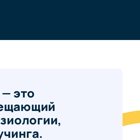
о
щий
огии,
а.