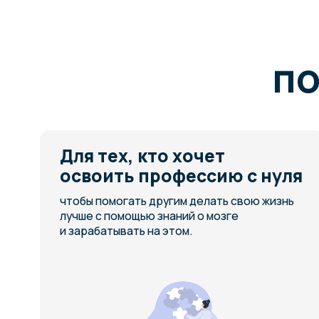
Дл
об
не
Мы 
пра