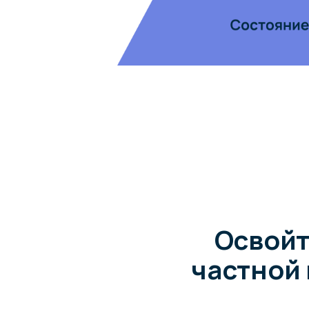
Освойте 
частной пр